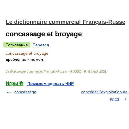
Le dictionnaire commercial Français-Russe
concassage et broyage
Толкование
Перевод
concassage et broyage
дробление и помол
Le dictionnaire commercial Français-Russe. - RUSSO
.
R. Giraud
.
2002
.
Игры ⚽
Поможем сделать НИР
concassage
concéder l'exploitation de
qqch