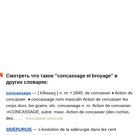
Смотреть что такое "concassage et broyage" в
других словарях:
concassage
— [ kɔ̃kasaʒ ] n. m. • 1845; de concasser ♦ Action de
concasser. ● concassage nom masculin Action de concasser les
corps durs, les grains, etc. concassage n. m. Action de concasser.
⇒CONCASSAGE, subst. masc. Action de concasser (des roches,
des… …
Encyclopédie Universelle
SIDÉRURGIE
— L’évolution de la sidérurgie dans les cent