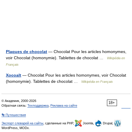
Plaques de chocolat
— Chocolat Pour les articles homonymes,
voir Chocolat (homonymie). Tablettes de chocolat …
Wikipédia en
Français
Xocoalt
— Chocolat Pour les articles homonymes, voir Chocolat
(homonymie). Tablettes de chocolat …
Wikipédia en Français
© Академик, 2000-2026
18+
Обратная связь:
Техподдержка
,
Реклама на сайте
👣 Путешествия
Экспорт словарей на сайты
, сделанные на PHP,
Joomla,
Drupal,
WordPress, MODx.